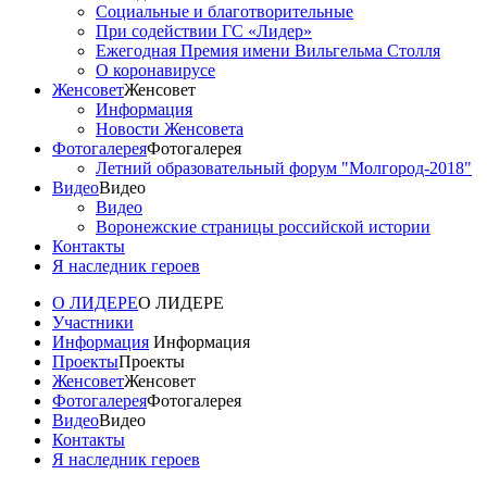
Социальные и благотворительные
При содействии ГС «Лидер»
Ежегодная Премия имени Вильгельма Столля
О коронавирусе
Женсовет
Женсовет
Информация
Новости Женсовета
Фотогалерея
Фотогалерея
Летний образовательный форум "Молгород-2018"
Видео
Видео
Видео
Воронежские страницы российской истории
Контакты
Я наследник героев
О ЛИДЕРЕ
О ЛИДЕРЕ
Участники
Информация
Информация
Проекты
Проекты
Женсовет
Женсовет
Фотогалерея
Фотогалерея
Видео
Видео
Контакты
Я наследник героев