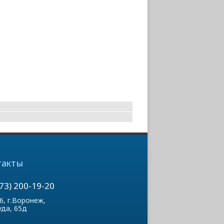
такты
473) 200-19-20
6, г.Воронеж,
уда, 65д