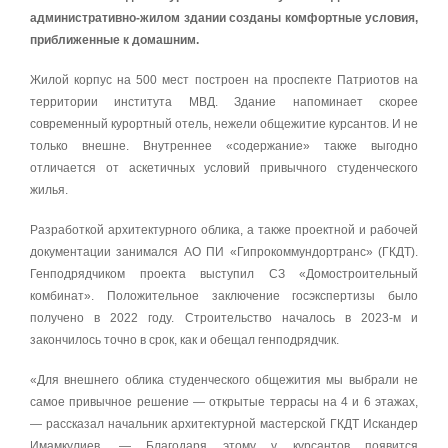
административно-жилом здании созданы комфортные условия,
приближенные к домашним.
Жилой корпус на 500 мест построен на проспекте Патриотов на
территории института МВД. Здание напоминает скорее
современный курортный отель, нежели общежитие курсантов. И не
только внешне. Внутреннее «содержание» также выгодно
отличается от аскетичных условий привычного студенческого
жилья.
Разработкой архитектурного облика, а также проектной и рабочей
документации занимался АО ПИ «Гипрокоммундортранс» (ГКДТ).
Генподрядчиком проекта выступил СЗ «Домостроительный
комбинат». Положительное заключение госэкспертизы было
получено в 2022 году. Строительство началось в 2023-м и
закончилось точно в срок, как и обещал генподрядчик.
«Для внешнего облика студенческого общежития мы выбрали не
самое привычное решение — открытые террасы на 4 и 6 этажах,
— рассказал начальник архитектурной мастерской ГКДТ Искандер
Имамкулиев. — Благодаря этому у курсантов появится