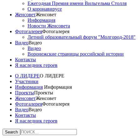
Ежегодная Премия имени Вильгельма Столля
О коронавирусе
Женсовет
Женсовет
Информация
Новости Женсовета
Фотогалерея
Фотогалерея
Летний образовательный форум "Молгород-2018"
Видео
Видео
Видео
Воронежские страницы российской истории
Контакты
Я наследник героев
О ЛИДЕРЕ
О ЛИДЕРЕ
Участники
Информация
Информация
Проекты
Проекты
Женсовет
Женсовет
Фотогалерея
Фотогалерея
Видео
Видео
Контакты
Я наследник героев