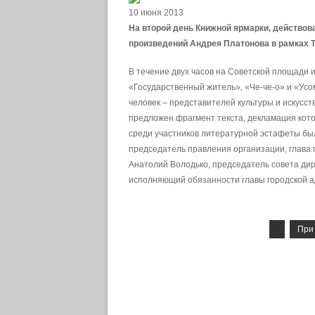
10 июня 2013
На второй день Книжной ярмарки, действова
произведений Андрея Платонова в рамках 
В течение двух часов на Советской площади 
«Государственный житель», «Че-че-о» и «Ус
человек – представителей культуры и искусст
предложен фрагмент текста, декламация котор
среди участников литературной эстафеты бы
председатель правления организации, глава
Анатолий Володько, председатель совета д
исполняющий обязанности главы городской 
При