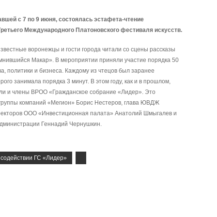
вшей с 7 по 9 июня, состоялась эстафета-чтение
Третьего Международного Платоновского фестиваля искусств.
известные воронежцы и гости города читали со сцены рассказы
омнившийся Макар». В мероприятии приняли участие порядка 50
ва, политики и бизнеса. Каждому из чтецов был заранее
ого занимала порядка 3 минут. В этом году, как и в прошлом,
ли и члены ВРОО «Гражданское собрание «Лидер». Это
 группы компаний «Мегион» Борис Нестеров, глава ЮВДЖ
иректоров ООО «Инвестиционная палата» Анатолий Шмыгалев и
администрации Геннадий Чернушкин.
 содействии ГС «Лидер»