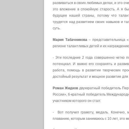
развиваться в своих любимых делах, и это оче
это вложение в спокойную старость. А я б
будущее нашей страны, потому что талант
трудятся над развитием своих навыков и та
суть.
Мария Табачникова
– представительница «Ж
регионе талантливых детей и их награждению
- Эти последние 2 года совершенно четко п
потенциал. И важно его сохранять и развив
работа, помощь в развитии творческих про
достойный результат и мощное развитие для 
Роман Жидков
двухкратный победитель Перв
России», 6-кратный победитель Международны
участником которого он стал:
- Вот получил грамоту, медаль. Конечно, 
плаванию, которым занимаюсь с 10 лет, это м