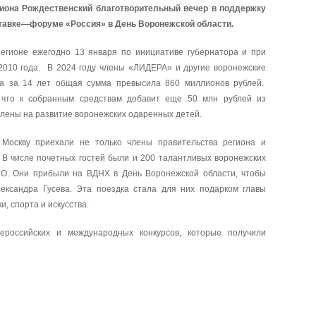
гиона Рождественский благотворительный вечер в поддержку
тавке—форуме «Россия» в День Воронежской области.
егионе ежегодно 13 января по инициативе губернатора и при
2010 года. В 2024 году члены «ЛИДЕРА» и другие воронежские
 а за 14 лет общая сумма превысила 860 миллионов рублей.
 что к собранным средствам добавит еще 50 млн рублей из
влены на развитие воронежских одаренных детей.
 Москву приехали не только члены правительства региона и
В числе почетных гостей были и 200 талантливых воронежских
ПО. Они прибыли на ВДНХ в День Воронежской области, чтобы
ександра Гусева. Эта поездка стала для них подарком главы
и, спорта и искусства.
ероссийских и международных конкурсов, которые получили