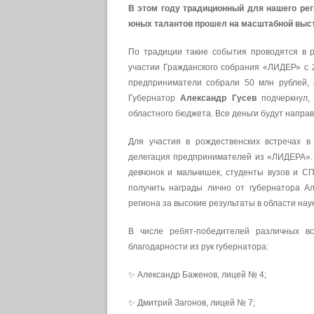
В этом году традиционный для нашего ре
юных талантов прошел на масштабной выс
По традиции такие события проводятся в р
участии Гражданского собрания «ЛИДЕР» с 
предприниматели собрали 50 млн рублей,
Губернатор
Александр Гусев
подчеркнул,
областного бюджета. Все деньги будут напра
Для участия в рождественских встречах в
делегация предпринимателей из «ЛИДЕРА». 
девчонок и мальчишек, студенты вузов и С
получить награды лично от губернатора Ал
региона за высокие результаты в области наук
В числе ребят-победителей различных вс
благодарности из рук губернатора:
✨ Александр Баженов, лицей № 4;
✨ Дмитрий Загонов, лицей № 7;