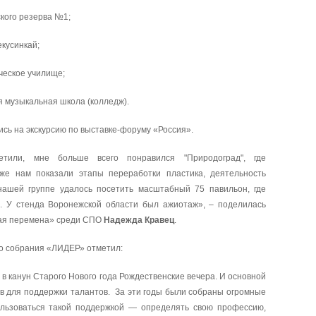
кого резерва №1;
кусинкай;
ческое училище;
 музыкальная школа (колледж).
сь на экскурсию по выставке-форуму «Россия».
тили, мне больше всего понравился "Природоград", где
же нам показали этапы переработки пластика, деятельность
нашей группе удалось посетить масштабный 75 павильон, где
. У стенда Воронежской области был ажиотаж», – поделилась
шая перемена» среди СПО
Надежда Кравец
.
о собрания «ЛИДЕР» отметил:
ь в канун Старого Нового года Рождественские вечера. И основной
в для поддержки талантов. За эти годы были собраны огромные
ользоваться такой поддержкой — определять свою профессию,