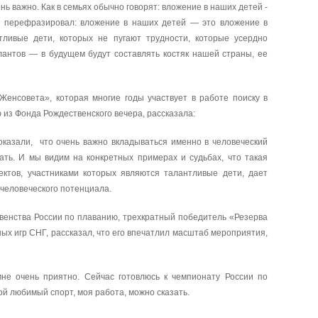
нь важно. Как в семьях обычно говорят: вложение в наших детей -
ы перефразировал: вложение в наших детей — это вложение в
ливые дети, которых не пугают трудности, которые усердно
лантов — в будущем будут составлять костяк нашей страны, ее
енсовета», которая многие годы участвует в работе поиску в
 из Фонда Рождественского вечера, рассказала:
оказали, что очень важно вкладываться именно в человеческий
ать. И мы видим на конкретных примерах и судьбах, что такая
ектов, участниками которых являются талантливые дети, дает
человеческого потенциала.
енства России по плаванию, трехкратный победитель «Резерва
х игр СНГ, рассказал, что его впечатлил масштаб мероприятия,
мне очень приятно. Сейчас готовлюсь к чемпионату России по
ой любимый спорт, моя работа, можно сказать.