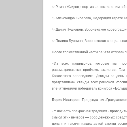
✨ Роман Жидков, спортивная школа олимпийс
✨ Александра Киселева, Федерация карате Ке
✨ Данил Пушкарев, Воронежское хореографи
✨ Полина Буянина, Воронежская специальная
После торжественной части ребята отправили
«Из всех павильонов, которые мы посе
рассматриваются проблемы экологии. Там 
Кавказского заповедника. Дважды за день 
представлены стенды всех регионов России
впечатлениями победитель конкурса «Боль
Борис Нестеров
, Председатель Гражданског
- У нас есть прекрасная традиция - проводит
смысл этих вечеров — сбор денежных средст
деньги и тысячи наших детей смогли восп