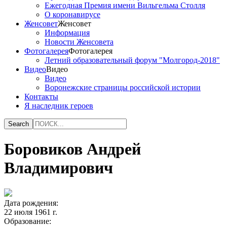
Ежегодная Премия имени Вильгельма Столля
О коронавирусе
Женсовет
Женсовет
Информация
Новости Женсовета
Фотогалерея
Фотогалерея
Летний образовательный форум "Молгород-2018"
Видео
Видео
Видео
Воронежские страницы российской истории
Контакты
Я наследник героев
Боровиков Андрей
Владимирович
Дата рождения:
22 июля 1961 г.
Образование: