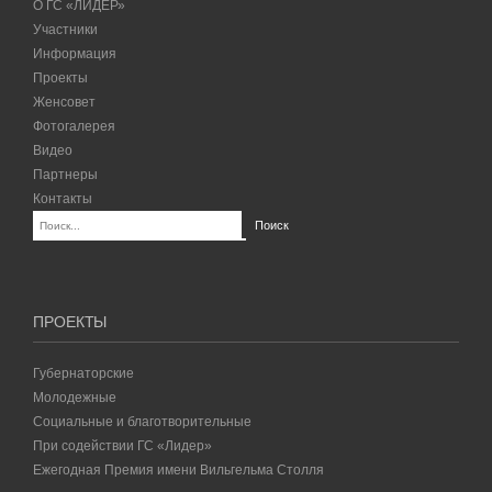
О ГС «ЛИДЕР»
Участники
Информация
Проекты
Женсовет
Фотогалерея
Видео
Партнеры
Контакты
ПРОЕКТЫ
Губернаторские
Молодежные
Социальные и благотворительные
При содействии ГС «Лидер»
Ежегодная Премия имени Вильгельма Столля