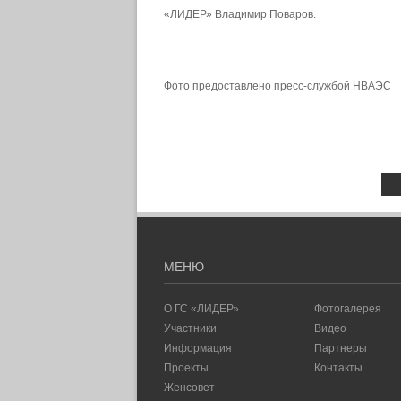
«ЛИДЕР» Владимир Поваров.
Фото предоставлено пресс-службой НВАЭС
МЕНЮ
О ГС «ЛИДЕР»
Фотогалерея
Участники
Видео
Информация
Партнеры
Проекты
Контакты
Женсовет