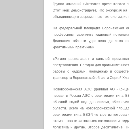
Группа компаний «Интелка» презентовала п
Этот кейс демонстрирует, что экскурсия н
объединяющим современные технологии, ист
На федеральной площадке Воронежская об
профессиям, укреплять кадровый потенци
Делегация области удостоена диплома ф
креативными практиками.
«Регион располагает и сильной промышл
представления. Сегодня для промышленности
работы с кадрами, молодежью и общест
транспорта Воронежской области Сергей Хл
Нововоронежская АЭС (филиал АО «Концер
первая в России АЭС с реакторами типа ВВ
обычной водой под давлением), обеспечи
области. Всего на нововоронежской площад
реакторами типа ВВЭР, четыре из которых 
атома – новые «атомные» возможности: адди
логистика и другие. Второе десятилетие Н