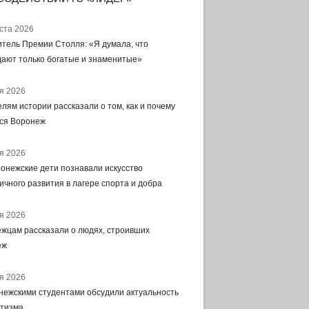
уста 2026
тель Премии Столля: «Я думала, что
ают только богатые и знаменитые»
я 2026
лям истории рассказали о том, как и почему
ся Воронеж
я 2026
ронежские дети познавали искусство
ичного развития в лагере спорта и добра
я 2026
жцам рассказали о людях, строивших
еж
я 2026
нежскими студентами обсудили актуальность
отизма