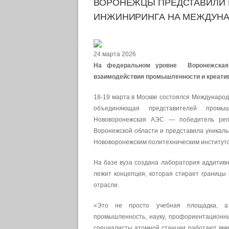
ВОРОНЕЖЦЫ ПРЕДСТАВИЛИ К
ИНЖИНИРИНГА НА МЕЖДУНА
24 марта 2026
На федеральном уровне Воронежская 
взаимодействия промышленности и креати
18-19 марта в Москве состоялся Междунаро
объединяющая представителей промыш
Нововоронежская АЭС — победитель рег
Воронежской области и представила уникаль
Нововоронежским политехническим инстит
На базе вуза создана лаборатория аддитивн
лежит концепция, которая стирает границ
отрасли.
«Это не просто учебная площадка, а 
промышленность, науку, профориентационны
специалисты атомной станции работают вме