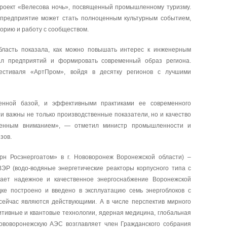
роект «Велесова ночь», посвященный промышленному туризму.
а предприятие может стать полноценным культурным событием,
орию и работу с сообществом.
ласть показала, как можно повышать интерес к инженерным
ал предприятий и формировать современный образ региона.
естиваля «АртПром», войдя в десятку регионов с лучшими
енной базой, и эффективными практиками ее современного
 важны не только производственные показатели, но и качество
венным вниманием», — отметил министр промышленности и
ызов.
н Росэнергоатом» в г. Нововоронеж Воронежской области) –
ЭР (водо-водяные энергетические реакторы корпусного типа с
вает надежное и качественное энергоснабжение Воронежской
ке построено и введено в эксплуатацию семь энергоблоков с
сейчас являются действующими. А в числе перспектив мирного
тивные и квантовые технологии, ядерная медицина, глобальная
ововоронежскую АЭС возглавляет член Гражданского собрания