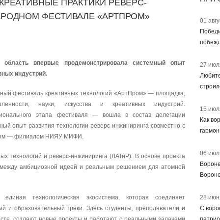
РЕАТИВНЫЕ ПРАКТИКИ РЕВЕРС-
РОДНОМ ФЕСТИВАЛЕ «АРТПРОМ»
01 авг
Победи
побежд
область впервые продемонстрировала системный опыт
27 июл
вных индустрий.
Любите
строил
дный фестиваль креативных технологий «АртПром» — площадка,
ленности, науки, искусства и креативных индустрий.
15 июл
ионального этапа фестиваля — вошла в состав делегации
Как во
ный опыт развития технологии реверс-инжиниринга совместно с
гармон
утом — филиалом НИЯУ МИФИ.
06 июл
ых технологий и реверс-инжиниринга (ЛАТиР). В основе проекта
Вороне
ы между амбициозной идеей и реальным решением для атомной
Ворон
единая технологическая экосистема, которая соединяет
28 июн
й и образовательный треки. Здесь студенты, преподаватели и
С воро
сте, создают новые проекты и работают с реальными задачами
патри