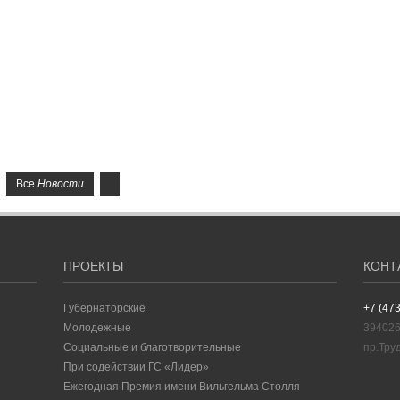
Все
Новости
ПРОЕКТЫ
КОНТ
Губернаторские
+7 (47
Молодежные
394026
Социальные и благотворительные
пр.Тру
При содействии ГС «Лидер»
Ежегодная Премия имени Вильгельма Столля