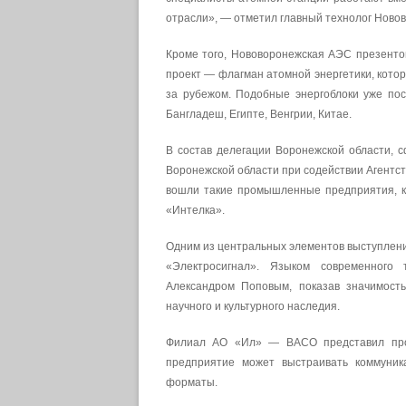
отрасли», — отметил главный технолог Ново
Кроме того, Нововоронежская АЭС презенто
проект — флагман атомной энергетики, котор
за рубежом. Подобные энергоблоки уже пос
Бангладеш, Египте, Венгрии, Китае.
В состав делегации Воронежской области,
Воронежской области при содействии Агентст
вошли такие промышленные предприятия, к
«Интелка».
Одним из центральных элементов выступлени
«Электросигнал». Языком современного 
Александром Поповым, показав значимост
научного и культурного наследия.
Филиал АО «Ил» — ВАСО представил прое
предприятие может выстраивать коммуни
форматы.