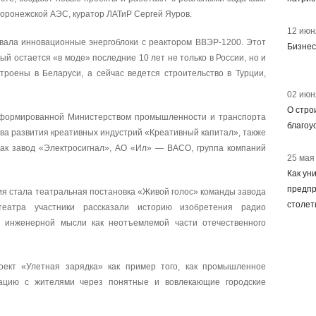
воронежской АЭС, куратор ЛАТиР Сергей Яуров.
12 июн
вала инновационные энергоблоки с реактором ВВЭР-1200. Этот
Бизнес
ый остается «в моде» последние 10 лет не только в России, но и
троены в Беларуси, а сейчас ведется строительство в Турции,
02 июн
О стро
 сформированной Министерством промышленности и транспорта
благоу
ва развития креативных индустрий «Креативный капитал», также
ак завод «Электросигнал», АО «Ил» — ВАСО, группа компаний
25 мая
Как ун
предпр
я стала театральная постановка «Живой голос» команды завода
столет
театра участники рассказали историю изобретения радио
ь инженерной мысли как неотъемлемой части отечественного
кт «Улетная зарядка» как пример того, как промышленное
кацию с жителями через понятные и вовлекающие городские