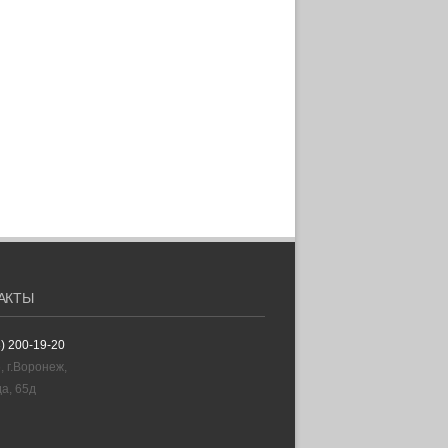
АКТЫ
3) 200-19-20
, г.Воронеж,
да, 65д